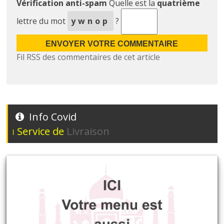
Vérification anti-spam
Quelle est la
quatrième
lettre du mot
ywnop
?
Fil RSS des commentaires de cet article
Info Covid
ervice de
Livraison