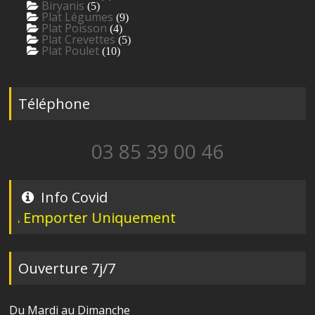
Biryanis
(5)
Plat Légumes
(9)
Plat Poisson
(4)
Plat Crevettes
(5)
Plat Poulet
(10)
Téléphone
03 85 39 00 46
Info Covid
 Emporter Uniquement
Ouverture 7j/7
Du Mardi au Dimanche