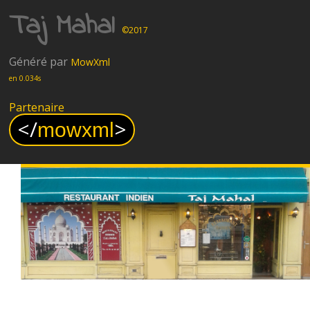
Taj Mahal
©2017
Généré par
MowXml
en 0.034s
Partenaire
<
/
>
mowxml