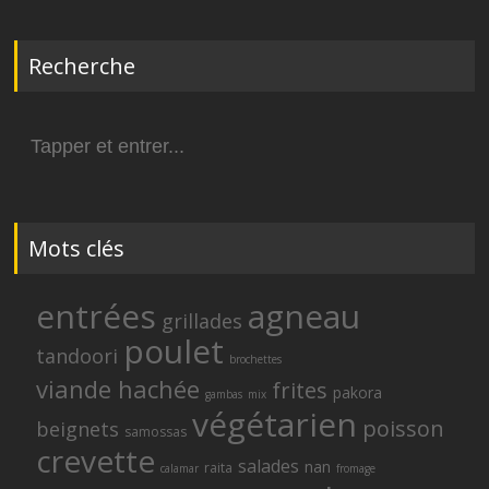
Recherche
Search
for:
Mots clés
entrées
agneau
grillades
poulet
tandoori
brochettes
viande hachée
frites
pakora
gambas
mix
végétarien
poisson
beignets
samossas
crevette
salades
nan
raita
calamar
fromage