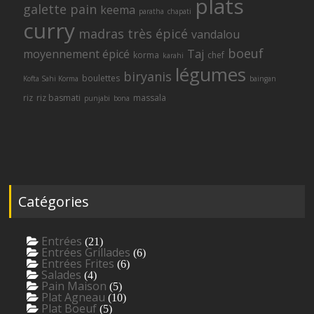
plats
galette
pain
keema
paratha
chapati
curry
madras
très épicé
vandalou
boeuf
moyennement épicé
Taj
korma
chef
karahi
légumes
biryanis
boulettes
Kofta Sahi Korma
baingan
riz
riz basmati
massala
punjabi
bona
Catégories
Entrées
(21)
Entrées Grillades
(6)
Entrées Frites
(6)
Salades
(4)
Pain Maison
(5)
Plat Agneau
(10)
Plat Boeuf
(5)