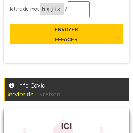
lettre du mot
hqjix
?
Info Covid
rvice de
Livraison