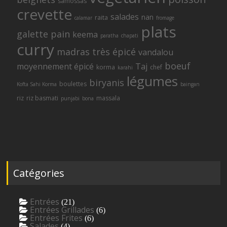
samossas
crevette
salades
nan
raita
calamar
fromage
plats
galette
pain
keema
paratha
chapati
curry
madras
très épicé
vandalou
boeuf
moyennement épicé
Taj
korma
chef
karahi
légumes
biryanis
boulettes
Kofta Sahi Korma
baingan
riz
riz basmati
massala
punjabi
bona
Catégories
Entrées
(21)
Entrées Grillades
(6)
Entrées Frites
(6)
Salades
(4)