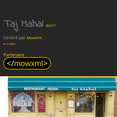
Taj Mahal
©2017
Généré par
MowXml
en 0.006s
Partenaire
<
/
>
mowxml