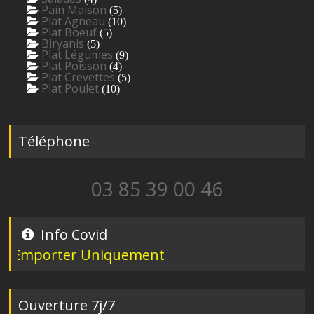
Pain Maison
(5)
Plat Agneau
(10)
Plat Boeuf
(5)
Biryanis
(5)
Plat Légumes
(9)
Plat Poisson
(4)
Plat Crevettes
(5)
Plat Poulet
(10)
Téléphone
03 85 39 00 46
Info Covid
Emporter Uniquement
Ouverture 7j/7