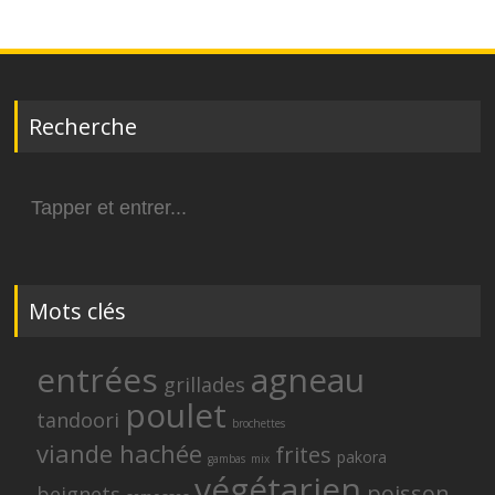
Recherche
Search
for:
Mots clés
entrées
agneau
grillades
poulet
tandoori
brochettes
viande hachée
frites
pakora
gambas
mix
végétarien
poisson
beignets