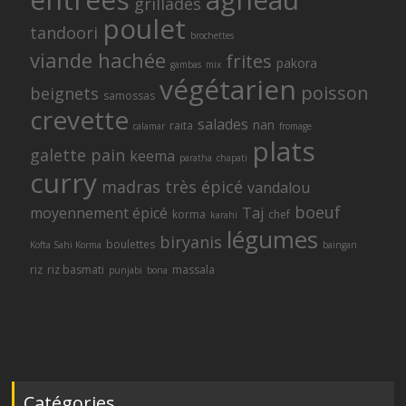
grillades
poulet
tandoori
brochettes
viande hachée
frites
pakora
gambas
mix
végétarien
poisson
beignets
samossas
crevette
salades
nan
raita
calamar
fromage
plats
galette
pain
keema
paratha
chapati
curry
madras
très épicé
vandalou
boeuf
moyennement épicé
Taj
korma
chef
karahi
légumes
biryanis
boulettes
Kofta Sahi Korma
baingan
riz
riz basmati
massala
punjabi
bona
Catégories