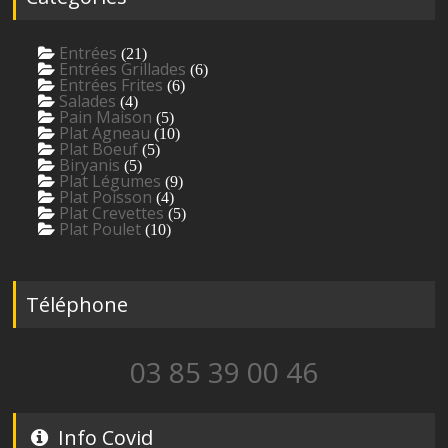
Entrées
(21)
Entrées Grillades
(6)
Entrées Frites
(6)
Salades
(4)
Pain Maison
(5)
Plat Agneau
(10)
Plat Boeuf
(5)
Biryanis
(5)
Plat Légumes
(9)
Plat Poisson
(4)
Plat Crevettes
(5)
Plat Poulet
(10)
Téléphone
03 85 39 00 46
Info Covid