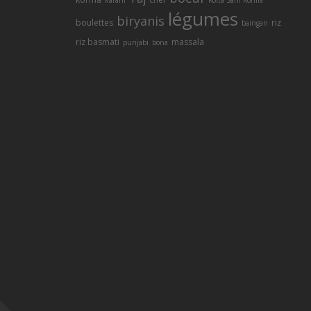
karahi
Kofta Sahi Korma
légumes
biryanis
boulettes
riz
baingan
riz basmati
massala
punjabi
bona