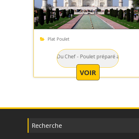
Plat Poulet
let : Poulet Du Chef - Poulet préparé avec des champignons, 
Plat Principal Agneau : Agn
VOIR
Recherche