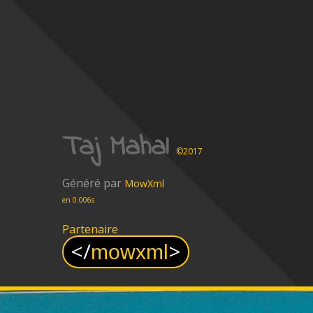
Taj Mahal
©2017
Généré par
MowXml
en 0.006s
Partenaire
<
/
>
mowxml