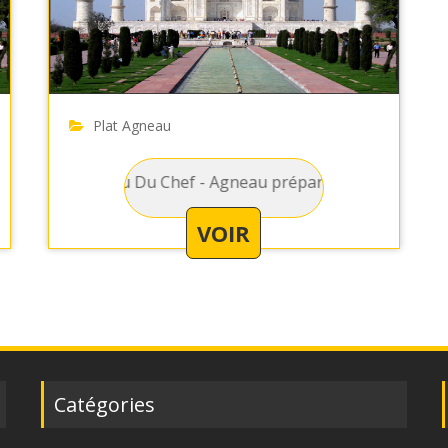
Plat Agneau
sauce tomate, crème fraiche et des épices
eau Du Chef - Agneau préparé avec des champignon, sauce t
VOIR
Catégories