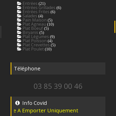
Entrées
(21)
Entrées Grillades
(6)
Entrées Frites
(6)
Salades
(4)
Pain Maison
(5)
Plat Agneau
(10)
Plat Boeuf
(5)
Biryanis
(5)
Plat Légumes
(9)
Plat Poisson
(4)
Plat Crevettes
(5)
Plat Poulet
(10)
Téléphone
03 85 39 00 46
Info Covid
Emporter Uniquement