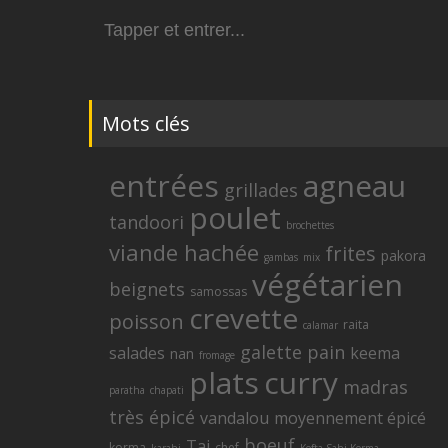
Search
for:
Mots clés
entrées
agneau
grillades
poulet
tandoori
brochettes
viande hachée
frites
pakora
gambas
mix
végétarien
beignets
samossas
crevette
poisson
raita
calamar
galette
pain
salades
keema
nan
fromage
plats
curry
madras
paratha
chapati
très épicé
vandalou
moyennement épicé
Service A 
boeuf
Taj
korma
chef