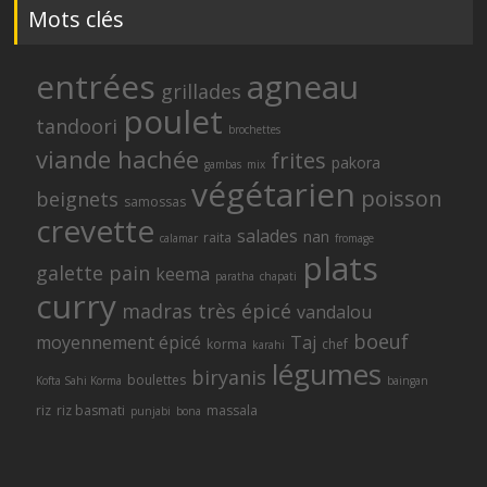
Mots clés
entrées
agneau
grillades
poulet
tandoori
brochettes
viande hachée
frites
pakora
gambas
mix
végétarien
poisson
beignets
samossas
crevette
salades
nan
raita
calamar
fromage
plats
galette
pain
keema
paratha
chapati
curry
madras
très épicé
vandalou
boeuf
moyennement épicé
Taj
korma
chef
karahi
légumes
biryanis
boulettes
Kofta Sahi Korma
baingan
riz
riz basmati
massala
punjabi
bona