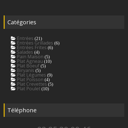
Catégories
Entrées
(21)
Entrées Grillades
(6)
Entrées Frites
(6)
Salades
(4)
Pain Maison
(5)
Plat Agneau
(10)
Plat Boeuf
(5)
Biryanis
(5)
Plat Légumes
(9)
Plat Poisson
(4)
Plat Crevettes
(5)
Plat Poulet
(10)
Téléphone