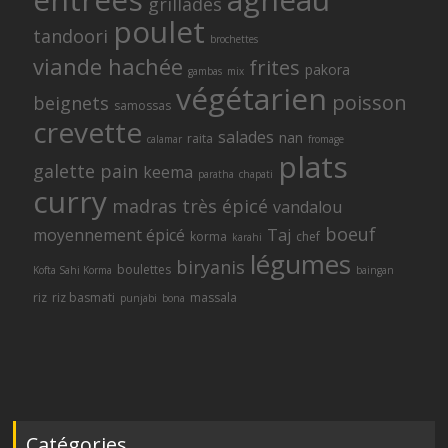
grillades
poulet
tandoori
brochettes
viande hachée
frites
pakora
gambas
mix
végétarien
poisson
beignets
samossas
crevette
salades
nan
raita
calamar
fromage
plats
galette
pain
keema
paratha
chapati
curry
madras
très épicé
vandalou
boeuf
moyennement épicé
Taj
korma
chef
karahi
légumes
biryanis
boulettes
Kofta Sahi Korma
baingan
riz
riz basmati
massala
punjabi
bona
Catégories