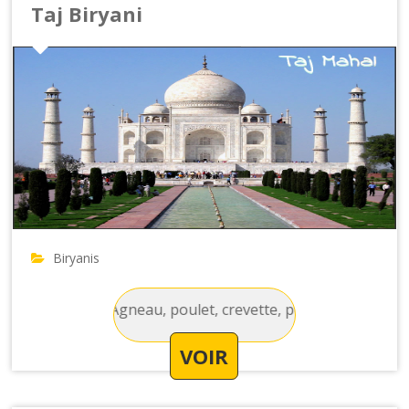
Taj Biryani
Biryanis
j Biryani - Agneau, poulet, crevette, poisson avec du riz, des
VOIR