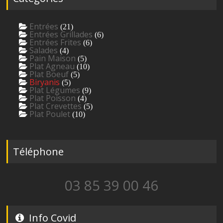
Entrées
(21)
Entrées Grillades
(6)
Entrées Frites
(6)
Salades
(4)
Pain Maison
(5)
Plat Agneau
(10)
Plat Boeuf
(5)
Biryanis
(5)
Plat Légumes
(9)
Plat Poisson
(4)
Plat Crevettes
(5)
Plat Poulet
(10)
Téléphone
03 85 39 00 46
Info Covid